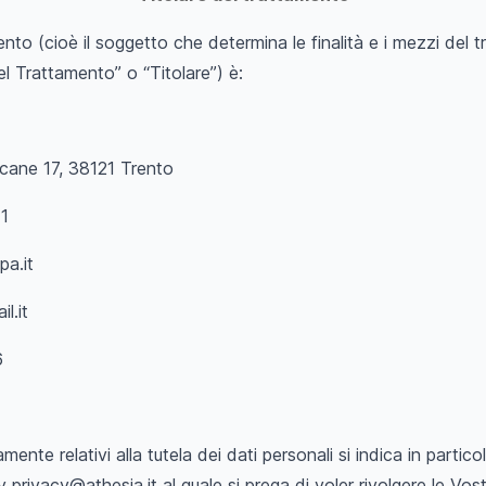
mento (cioè il soggetto che determina le finalità e i mezzi del 
el Trattamento” o “Titolare”) è:
ricane 17, 38121 Trento
1
pa.it
l.it
6
mente relativi alla tutela dei dati personali si indica in particol
cy
privacy@athesia.it
al quale si prega di voler rivolgere le Vos