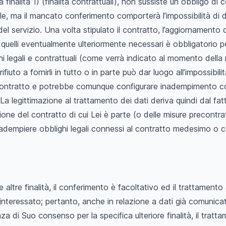
 finalità 1) (finalità contrattuali), non sussiste un obbligo di
le, ma il mancato conferimento comporterà l’impossibilità di d
 del servizio. Una volta stipulato il contratto, l’aggiornamento d
 quelli eventualmente ulteriormente necessari è obbligatorio p
hi legali e contrattuali (come verrà indicato al momento della r
ifiuto a fornirli in tutto o in parte può dar luogo all’impossibili
contratto e potrebbe comunque configurare inadempimento co
 La legittimazione al trattamento dei dati deriva quindi dal fa
ione del contratto di cui Lei è parte (o delle misure precontra
r adempiere obblighi legali connessi al contratto medesimo o 
.
 altre finalità, il conferimento è facoltativo ed il trattamento
teressato; pertanto, anche in relazione a dati già comunicati p
a di Suo consenso per la specifica ulteriore finalità, il tratt