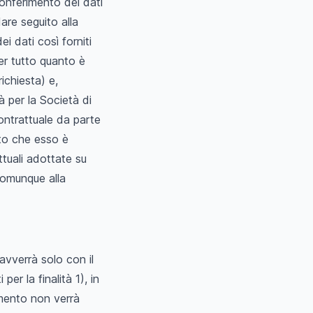
 conferimento dei dati
are seguito alla
ei dati così forniti
er tutto quanto è
ichiesta) e,
tà per la Società di
ntrattuale da parte
tto che esso è
ttuali adottate su
comunque alla
 avverrà solo con il
er la finalità 1), in
amento non verrà