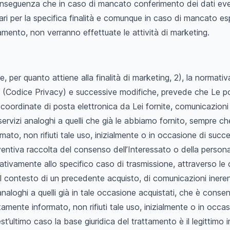
conseguenza che in caso di mancato conferimento dei dati ev
ari per la specifica finalità e comunque in caso di mancato e
tamento, non verranno effettuate le attività di marketing.
e, per quanto attiene alla finalità di marketing, 2), la normati
 (Codice Privacy) e successive modifiche, prevede che Le p
e coordinate di posta elettronica da Lei fornite, comunicazioni 
 servizi analoghi a quelli che già le abbiamo fornito, sempre ch
to, non rifiuti tale uso, inizialmente o in occasione di succ
ventiva raccolta del consenso dell’Interessato o della persona
ativamente allo specifico caso di trasmissione, attraverso le
el contesto di un precedente acquisto, di comunicazioni inerent
analoghi a quelli già in tale occasione acquistati, che è consen
amente informato, non rifiuti tale uso, inizialmente o in occa
t’ultimo caso la base giuridica del trattamento è il legittimo i