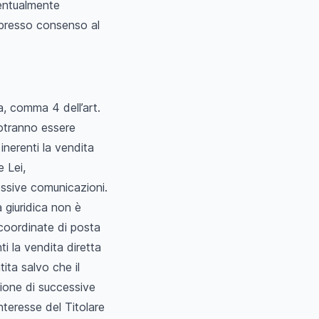
entualmente
spresso consenso al
va, comma 4 dell’art.
otranno essere
inerenti la vendita
e Lei,
essive comunicazioni.
 giuridica non è
 coordinate di posta
i la vendita diretta
tita salvo che il
sione di successive
nteresse del Titolare