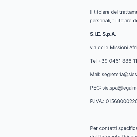
Il titolare del tratta
personali, “Titolare d
S.I.E. S.p.A.
via delle Missioni Af
Tel +39 0461 886 11
Mail:
segreteria@sies
PEC:
sie.spa@legalmai
P.IVA.: 0156800022
Per contatti specifica
del Referente Priva