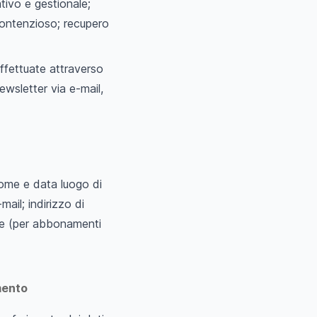
ativo e gestionale;
contenzioso; recupero
effettuate attraverso
ewsletter via e-mail,
ome e data luogo di
ail; indirizzo di
ine (per abbonamenti
mento